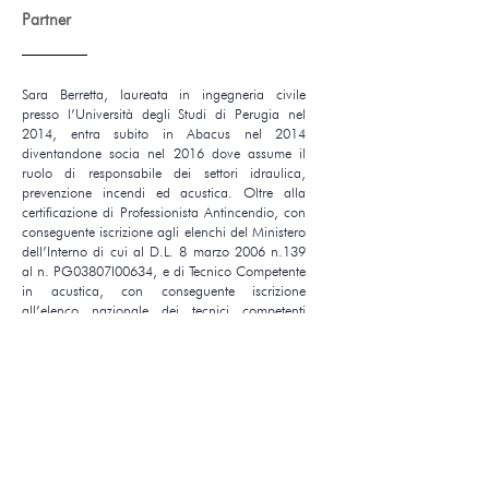
Partner
Sara Berretta, laureata in ingegneria civile
presso l’Università degli Studi di Perugia nel
2014, entra subito in Abacus nel 2014
diventandone socia nel 2016 dove assume il
ruolo di responsabile dei settori idraulica,
prevenzione incendi ed acustica. Oltre alla
certificazione di Professionista Antincendio, con
conseguente iscrizione agli elenchi del Ministero
dell’Interno di cui al D.L. 8 marzo 2006 n.139
al n. PG03807I00634, e di Tecnico Competente
in acustica, con conseguente iscrizione
all’elenco nazionale dei tecnici competenti
ENTECA al n. 11761, nel 2023 ottiene la
certificazione di Envision Sustainability
Professional dell’Institute for Sustainable
Infrastructure.
Back