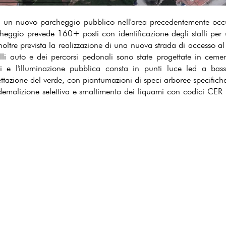
e di un nuovo parcheggio pubblico nell'area precedentemente oc
heggio prevede 160+ posti con identificazione degli stalli per ute
è inoltre prevista la realizzazione di una nuova strada di accesso
lli auto e dei percorsi pedonali sono state progettate in ceme
bili e l'illuminazione pubblica consta in punti luce led a b
ttazione del verde, con piantumazioni di speci arboree specifich
emolizione selettiva e smaltimento dei liquami con codici CER 