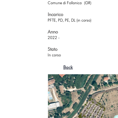
Comune di Follonica
(GR)
I
ncarico
PFTE, PD, PE, DL (in corso)
Anno
2022 -
Stato
In corso
Back